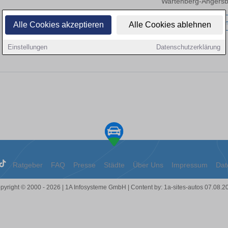
Wartenberg-Angersb
93.544 km
Benzi
Alle Cookies akzeptieren
Alle Cookies ablehnen
Einstellungen
Datenschutzerklärung
Ratgeber
FAQ
Presse
Städte
Über Uns
Impressum
Dat
pyright © 2000 - 2026 | 1A Infosysteme GmbH | Content by: 1a-sites-autos 07.08.2