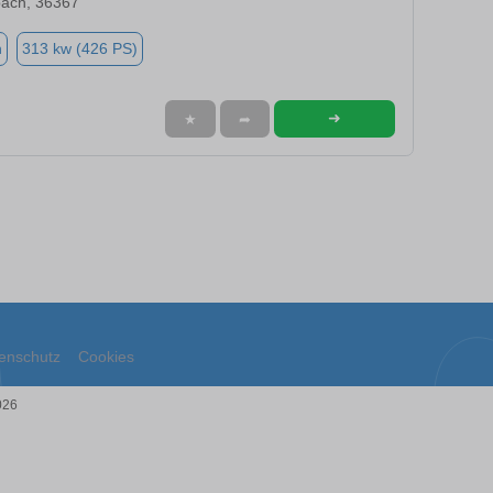
ach, 36367
n
313 kw (426 PS)
➜
★
➦
enschutz
Cookies
026