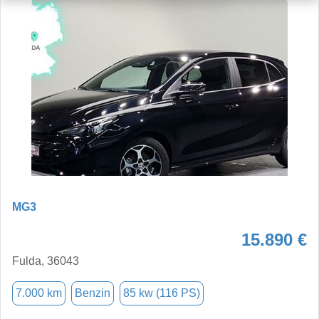
MG3
15.890 €
Fulda, 36043
7.000 km
Benzin
85 kw (116 PS)