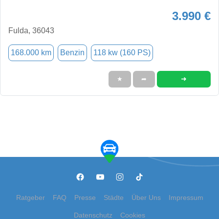
3.990 €
Fulda, 36043
168.000 km
Benzin
118 kw (160 PS)
➜
★
➦
Ratgeber
FAQ
Presse
Städte
Über Uns
Impressum
Datenschutz
Cookies