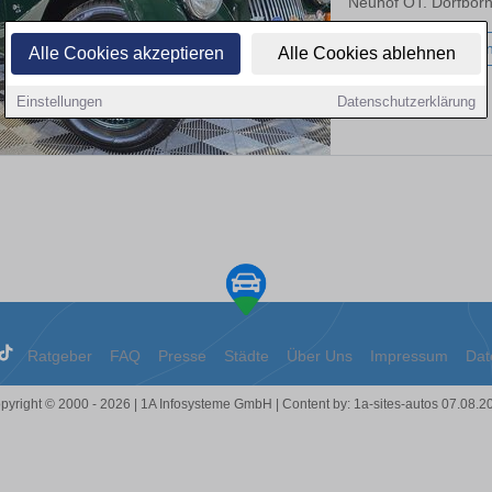
Neuhof OT. Dorfborn
95.300 km
Benzi
Alle Cookies akzeptieren
Alle Cookies ablehnen
Einstellungen
Datenschutzerklärung
Ratgeber
FAQ
Presse
Städte
Über Uns
Impressum
Dat
pyright © 2000 - 2026 | 1A Infosysteme GmbH | Content by: 1a-sites-autos 07.08.2