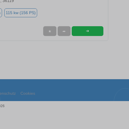
, 36119
n
115 kw (156 PS)
➜
★
➦
enschutz
Cookies
026