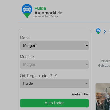
Fulda
Automarkt
.de
Autos einfach finden
❯
Marke
Modelle
Mit de
Gebrauch
Ort, Region oder PLZ
mehr Filter
Auto finden