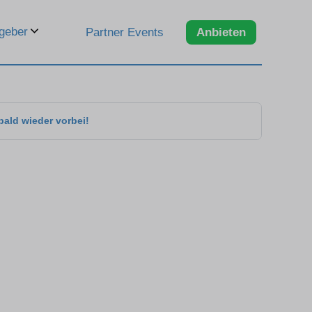
geber
Partner Events
Anbieten
bald wieder vorbei!