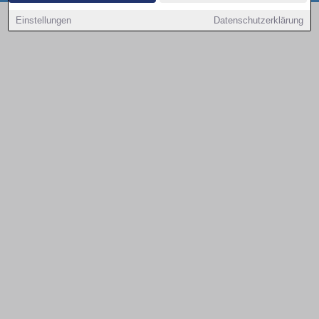
Copyright © 2000 - 2026 | 1A Infosysteme GmbH | Content by: 1a-sites-autos
Einstellungen
Datenschutzerklärung
09.08.2026