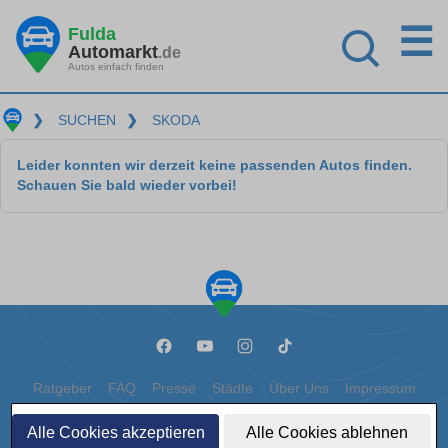
☰
Fulda
Automarkt
.de
Autos einfach finden
❯
SUCHEN
❯
SKODA
Leider konnten wir derzeit keine passenden Autos finden.
Schauen Sie bald wieder vorbei!
Ratgeber
FAQ
Presse
Städte
Über Uns
Impressum
Datenschutz
Cookies
Alle Cookies akzeptieren
Alle Cookies ablehnen