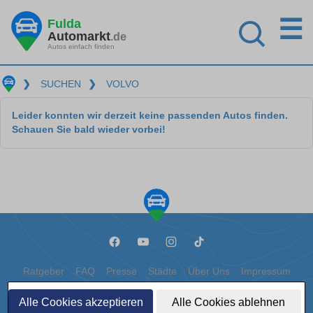
☰
Fulda
Automarkt
.de
Autos einfach finden
❯
SUCHEN
❯
VOLVO
Leider konnten wir derzeit keine passenden Autos finden.
Schauen Sie bald wieder vorbei!
Ratgeber
FAQ
Presse
Städte
Über Uns
Impressum
Datenschutz
Cookies
Alle Cookies akzeptieren
Alle Cookies ablehnen