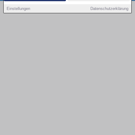
Copyright © 2000 - 2026 | 1A Infosysteme GmbH | Content by: 1a-sites-autos
Einstellungen
Datenschutzerklärung
09.08.2026