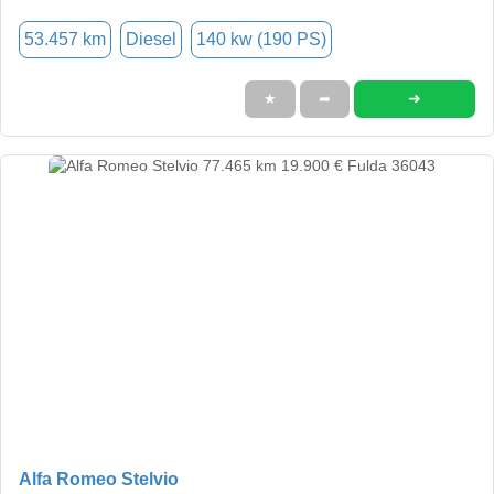
53.457 km
Diesel
140 kw (190 PS)
➜
★
➦
Alfa Romeo Stelvio