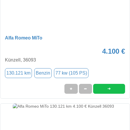
Alfa Romeo MiTo
4.100 €
Künzell, 36093
130.121 km
Benzin
77 kw (105 PS)
➜
★
➦