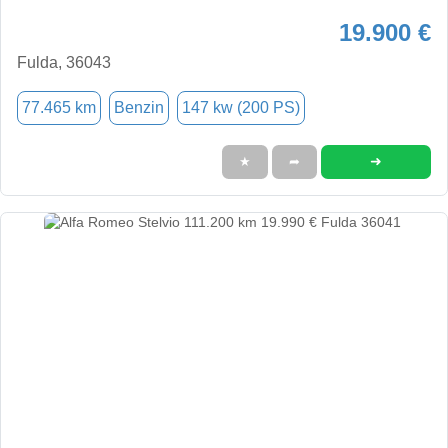
19.900 €
Fulda, 36043
77.465 km
Benzin
147 kw (200 PS)
➜
★
➦