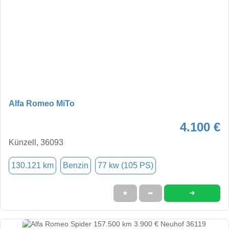
Alfa Romeo MiTo
4.100 €
Künzell, 36093
130.121 km
Benzin
77 kw (105 PS)
➜
★
➦