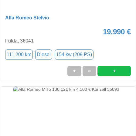
Alfa Romeo Stelvio
19.990 €
Fulda, 36041
111.200 km
Diesel
154 kw (209 PS)
➜
★
➦