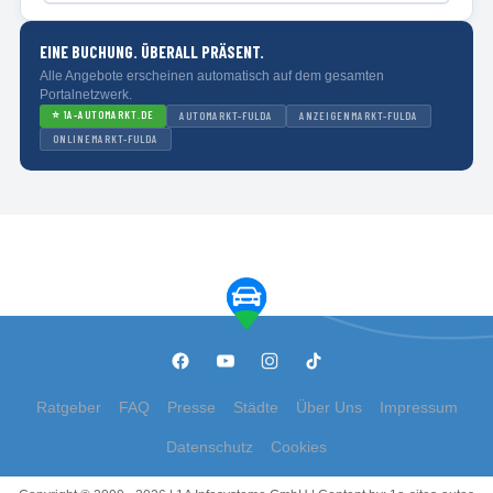
EINE BUCHUNG. ÜBERALL PRÄSENT.
Alle Angebote erscheinen automatisch auf dem gesamten
Portalnetzwerk.
⭐
1A-AUTOMARKT.DE
AUTOMARKT-FULDA
ANZEIGENMARKT-FULDA
ONLINEMARKT-FULDA
Ratgeber
FAQ
Presse
Städte
Über Uns
Impressum
Datenschutz
Cookies