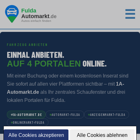
Fulda
☰
Automarkt
.de
Autos einfach finden
FAHRZEUG ANBIETEN
EINMAL ANBIETEN.
ONLINE.
AUF 4 PORTALEN
Mit einer Buchung oder einem kostenlosen Inserat sind
Sie sofort auf allen vier Plattformen sichtbar – mit
1A-
Automarkt.de
als Ihr zentrales Schaufenster und drei
lokalen Portalen für Fulda.
1A-AUTOMARKT.DE
AUTOMARKT-FULDA
ANZEIGENMARKT-FULDA
ONLINEMARKT-FULDA
Alle Cookies akzeptieren
Alle Cookies ablehnen