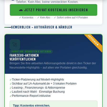
Telefon. Kein Abo, keine versteckten Kosten.
🚗
JETZT PRIVAT KOSTENLOS INSERIEREN
✓
Kostenlos · ✓
Kein Abo · ✓
Sofort online auf 4 Portalen
GEWERBLICH – AUTOHÄUSER & HÄNDLER
EMPFOHLEN
🚀
PROMOTION · NEUHEITEN & AKTIONEN
FAHRZEUG-AKTIONEN
VERÖFFENTLICHEN
Bringen Sie Ihre aktuellen Aktionsangebote direkt in den Ticker der
Neumodelle-Highlights – auf allen vier Portalen gleichzeitig.
Ticker-Platzierung auf Modell-Highlights
✓
Sichtbar auf 1A-Automarkt.de + 3 lokalen Portalen
✓
Leasing-, Finanzierungs- & Aktionspreise
✓
Laufzeit nach Wahl · Einmalige Buchung
✓
Performance-Report inklusive
✓
Tipp: Kostenlos einreichen.