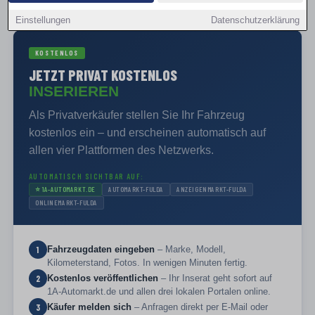
PRIVAT VERKAUFEN
Einstellungen
Datenschutzerklärung
KOSTENLOS
JETZT PRIVAT KOSTENLOS
INSERIEREN
Als Privatverkäufer stellen Sie Ihr Fahrzeug
kostenlos ein – und erscheinen automatisch auf
allen vier Plattformen des Netzwerks.
AUTOMATISCH SICHTBAR AUF:
⭐
1A-AUTOMARKT.DE
AUTOMARKT-FULDA
ANZEIGENMARKT-FULDA
ONLINEMARKT-FULDA
Fahrzeugdaten eingeben
– Marke, Modell,
1
Kilometerstand, Fotos. In wenigen Minuten fertig.
Kostenlos veröffentlichen
– Ihr Inserat geht sofort auf
2
1A-Automarkt.de und allen drei lokalen Portalen online.
Käufer melden sich
– Anfragen direkt per E-Mail oder
3