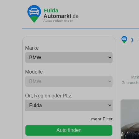
Fulda
Automarkt
.de
Autos einfach finden
❯
Marke
Modelle
Mit 
Gebraucht
Ort, Region oder PLZ
mehr Filter
Auto finden