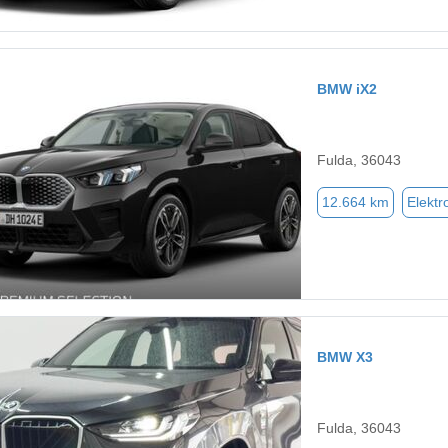
BMW iX2
Fulda, 36043
12.664 km
Elektr
BMW X3
Fulda, 36043