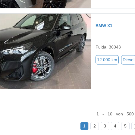
BMW X1
Fulda, 36043
12.000 km
Diesel
1 - 10 von 500
1
2
3
4
5