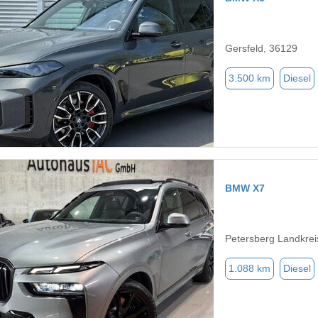
Gersfeld, 36129
3.500 km
Diesel
BMW X7
Petersberg Landkrei
1.088 km
Diesel