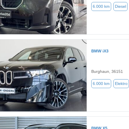
6.000 km
Diesel
BMW iX3
Burghaun, 36151
6.000 km
Elektro
BMW X5