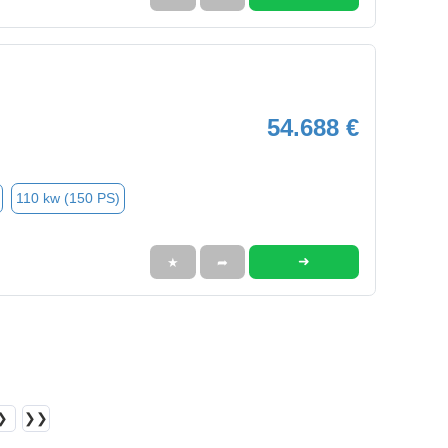
54.688 €
110 kw (150 PS)
➜
★
➦
❯
❯❯