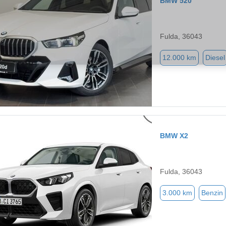
BMW 520
Fulda, 36043
12.000 km
Diesel
BMW X2
Fulda, 36043
3.000 km
Benzin