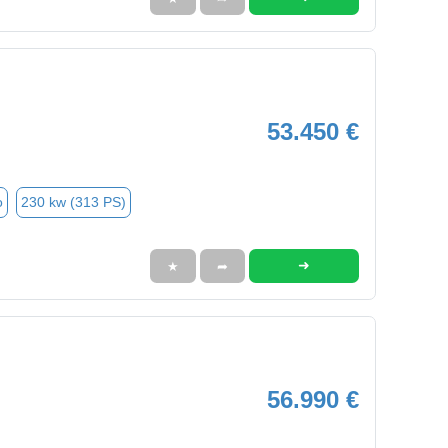
53.450 €
o
230 kw (313 PS)
➜
★
➦
56.990 €