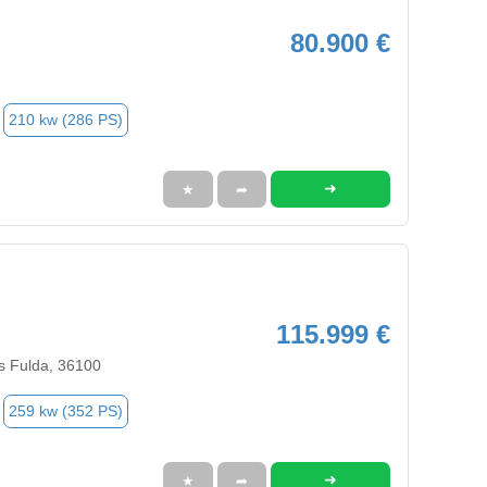
80.900 €
210 kw (286 PS)
➜
★
➦
115.999 €
s Fulda, 36100
259 kw (352 PS)
➜
★
➦