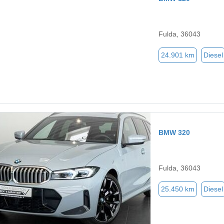
Fulda, 36043
24.901 km
Diesel
BMW 320
Fulda, 36043
25.450 km
Diesel