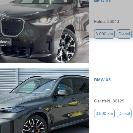
BMW X3
Fulda, 36043
6.000 km
Diesel
BMW X5
Gersfeld, 36129
3.500 km
Diesel