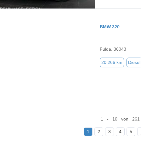
BMW 320
Fulda, 36043
20.266 km
Diesel
1 - 10 von 261
1
2
3
4
5