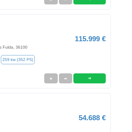
115.999 €
s Fulda, 36100
259 kw (352 PS)
➜
★
➦
54.688 €