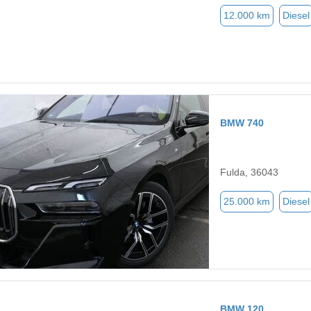
12.000 km
Diesel
BMW 740
Fulda, 36043
25.000 km
Diesel
BMW 120