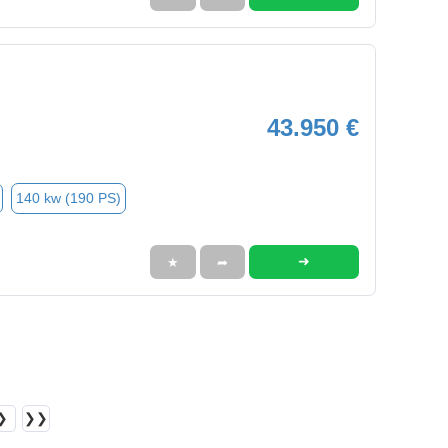
43.950 €
140 kw (190 PS)
➜
★
➦
❯
❯❯