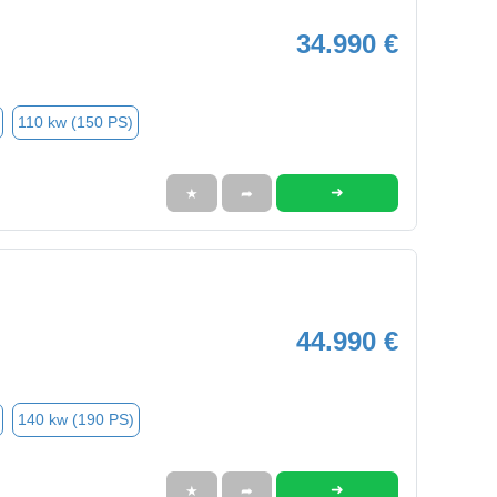
34.990 €
110 kw (150 PS)
➜
★
➦
44.990 €
140 kw (190 PS)
➜
★
➦