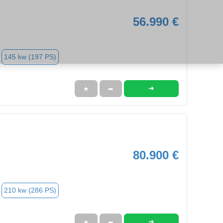
56.990 €
145 kw (197 PS)
➜
★
➦
80.900 €
210 kw (286 PS)
➜
★
➦