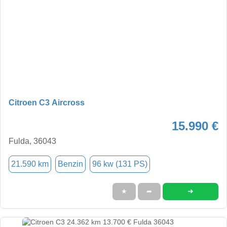
Citroen C3 Aircross
15.990 €
Fulda, 36043
21.590 km
Benzin
96 kw (131 PS)
➜
★
➦