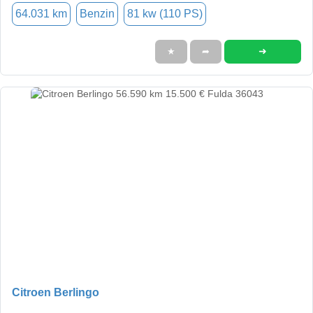
64.031 km
Benzin
81 kw (110 PS)
➜
★
➦
Citroen Berlingo