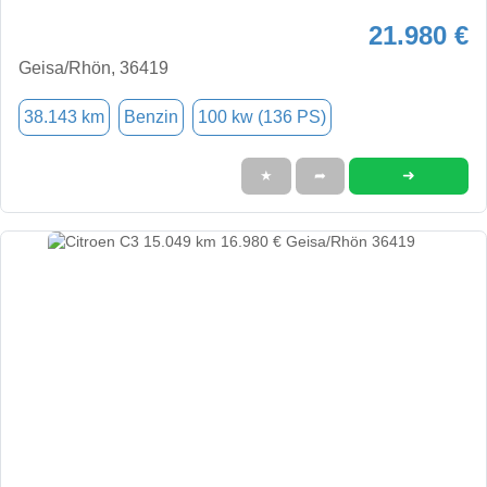
21.980 €
Geisa/Rhön, 36419
38.143 km
Benzin
100 kw (136 PS)
➜
★
➦