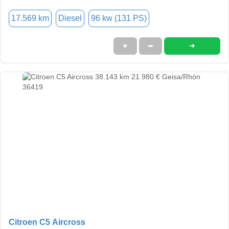
17.569 km
Diesel
96 kw (131 PS)
➜
★
➦
Citroen C5 Aircross