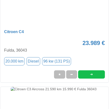
Citroen C4
23.989 €
Fulda, 36043
20.000 km
Diesel
96 kw (131 PS)
➜
★
➦