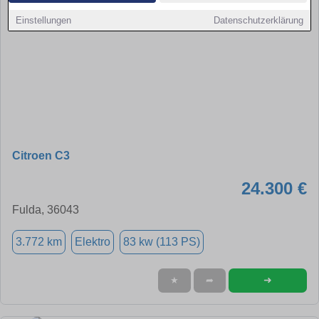
Einstellungen
Datenschutzerklärung
Citroen C3
24.300 €
Fulda, 36043
3.772 km
Elektro
83 kw (113 PS)
➜
★
➦