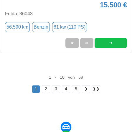
15.500 €
Fulda, 36043
56.590 km
Benzin
81 kw (110 PS)
➜
★
➦
1 - 10 von 59
1
2
3
4
5
❯
❯❯