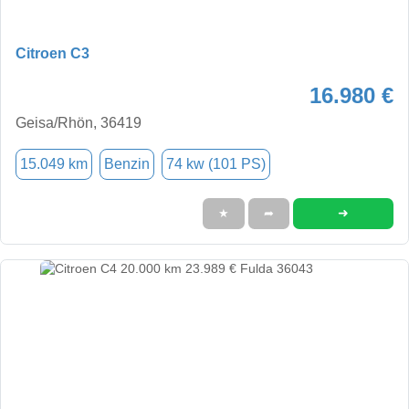
Citroen C3
16.980 €
Geisa/Rhön, 36419
15.049 km
Benzin
74 kw (101 PS)
➜
★
➦