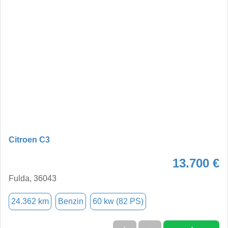
Citroen C3
13.700 €
Fulda, 36043
24.362 km
Benzin
60 kw (82 PS)