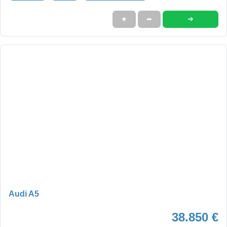
➜
★
➦
Audi A5
38.850 €