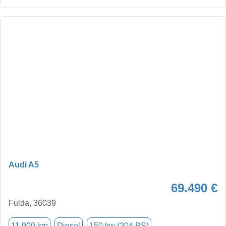
Audi A5
69.490 €
Fulda, 36039
11.900 km
Diesel
150 kw (204 PS)