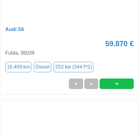
Audi S6
59.870 €
Fulda, 36039
16.409 km
Diesel
253 kw (344 PS)
➜
★
➦