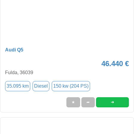
Audi Q5
46.440 €
Fulda, 36039
35.095 km
Diesel
150 kw (204 PS)
➜
★
➦