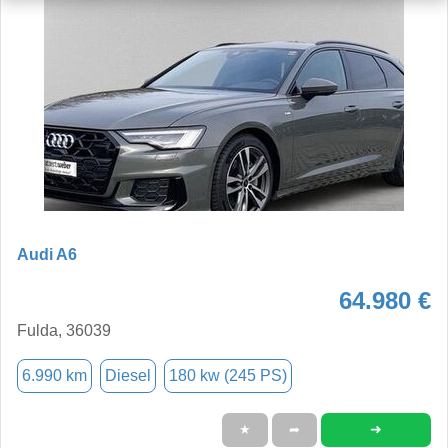
Audi A6
64.980 €
Fulda, 36039
6.990 km
Diesel
180 kw (245 PS)
➜
★
➦