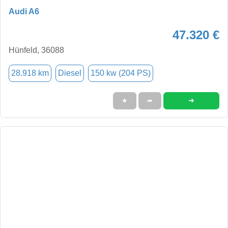
Audi A6
47.320 €
Hünfeld, 36088
28.918 km
Diesel
150 kw (204 PS)
➜
★
➦