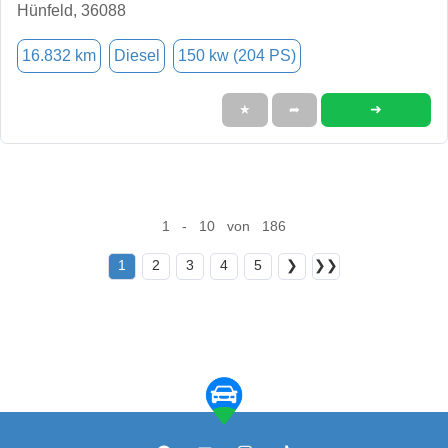
Hünfeld, 36088
16.832 km
Diesel
150 kw (204 PS)
➜
★
➦
1 - 10 von 186
1
2
3
4
5
❯
❯❯