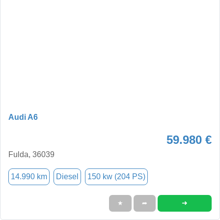
Audi A6
59.980 €
Fulda, 36039
14.990 km
Diesel
150 kw (204 PS)
➜
★
➦