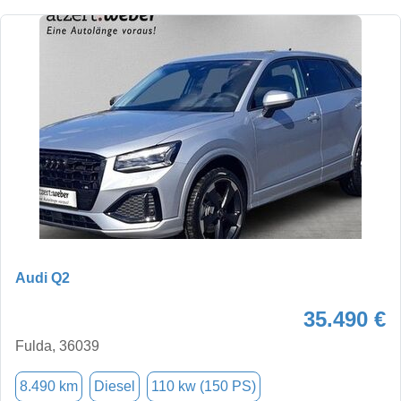
Audi Q2
35.490 €
Fulda, 36039
8.490 km
Diesel
110 kw (150 PS)