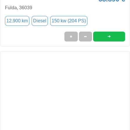
Fulda, 36039
12.900 km
Diesel
150 kw (204 PS)
➜
★
➦