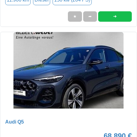
➜
★
➦
Audi Q5
68.890 €