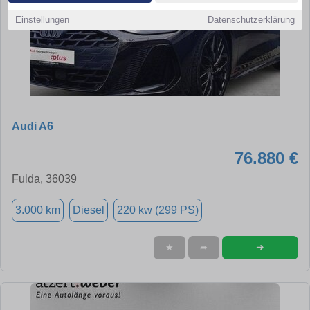
Einstellungen
Datenschutzerklärung
Audi A6
76.880 €
Fulda, 36039
3.000 km
Diesel
220 kw (299 PS)
➜
★
➦