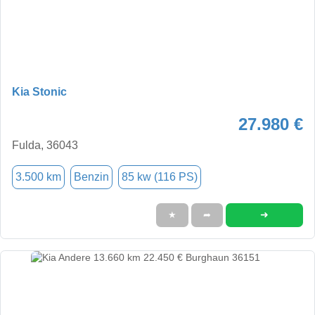
Kia Stonic
27.980 €
Fulda, 36043
3.500 km
Benzin
85 kw (116 PS)
➜
★
➦