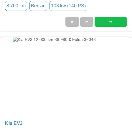
8.700 km
Benzin
103 kw (140 PS)
➜
★
➦
Kia EV3