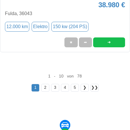
38.980 €
Fulda, 36043
12.000 km
Elektro
150 kw (204 PS)
➜
★
➦
1 - 10 von 78
1
2
3
4
5
❯
❯❯