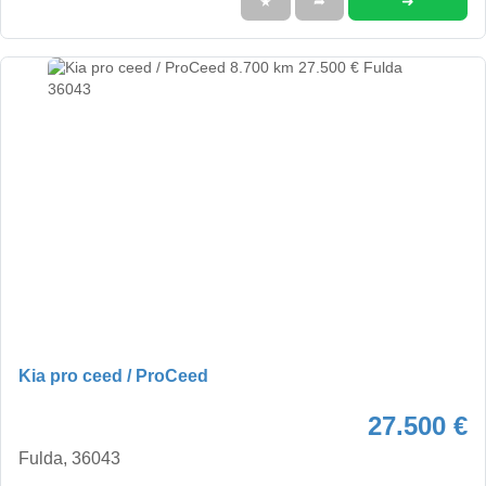
➜
★
➦
Kia pro ceed / ProCeed
27.500 €
Fulda, 36043