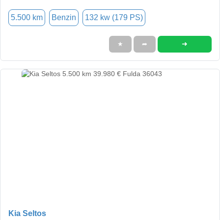
5.500 km
Benzin
132 kw (179 PS)
➜
★
➦
Kia Seltos