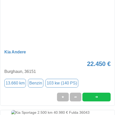
Kia Andere
22.450 €
Burghaun, 36151
13.660 km
Benzin
103 kw (140 PS)
➜
★
➦