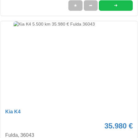
➜
★
➦
Kia K4
35.980 €
Fulda, 36043