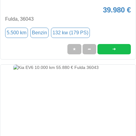
39.980 €
Fulda, 36043
5.500 km
Benzin
132 kw (179 PS)
➜
★
➦