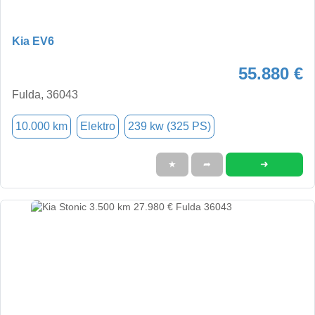
Kia EV6
55.880 €
Fulda, 36043
10.000 km
Elektro
239 kw (325 PS)
➜
★
➦