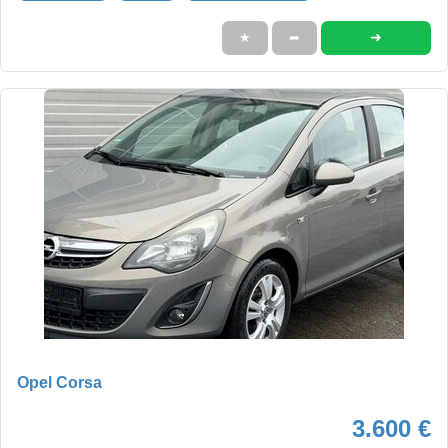
➜
★
➦
Opel Corsa
3.600 €