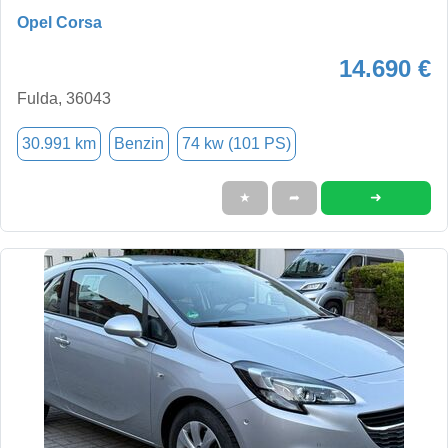
Opel Corsa
14.690 €
Fulda, 36043
30.991 km
Benzin
74 kw (101 PS)
➜
★
➦