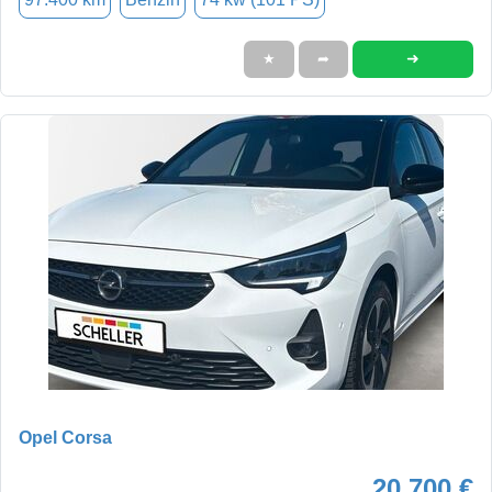
➜
★
➦
Opel Corsa
20.700 €