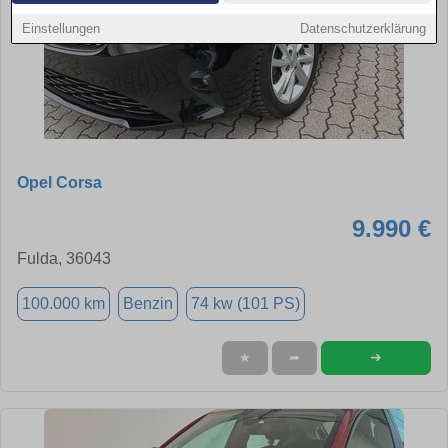
Einstellungen
Datenschutzerklärung
Opel Corsa
9.990 €
Fulda, 36043
100.000 km
Benzin
74 kw (101 PS)
➜
★
➦