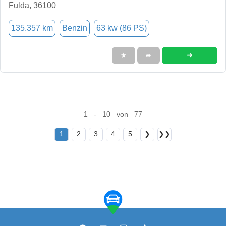
Fulda, 36100
135.357 km
Benzin
63 kw (86 PS)
➜
★
➦
1 - 10 von 77
1
2
3
4
5
❯
❯❯