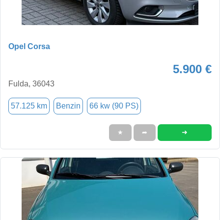
Opel Corsa
5.900 €
Fulda, 36043
57.125 km
Benzin
66 kw (90 PS)
➜
★
➦