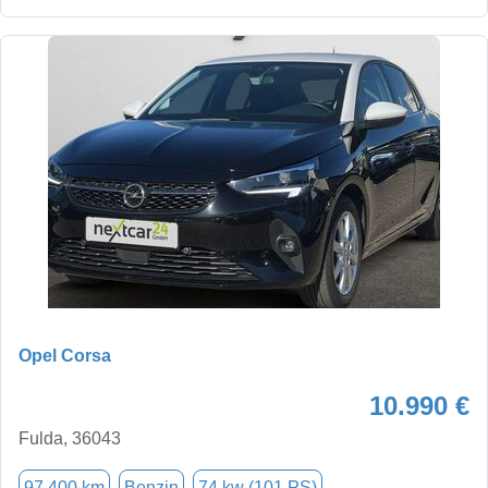
Opel Corsa
10.990 €
Fulda, 36043
97.400 km
Benzin
74 kw (101 PS)