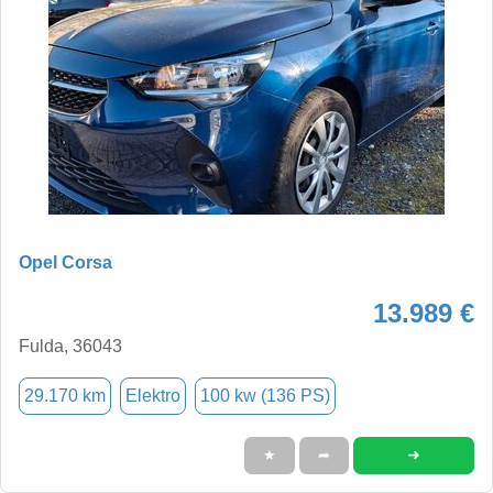
Opel Corsa
13.989 €
Fulda, 36043
29.170 km
Elektro
100 kw (136 PS)
➜
★
➦