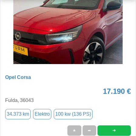
Opel Corsa
17.190 €
Fulda, 36043
34.373 km
Elektro
100 kw (136 PS)
➜
★
➦