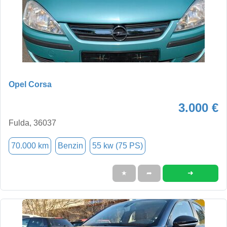
Opel Corsa
3.000 €
Fulda, 36037
70.000 km
Benzin
55 kw (75 PS)
➜
★
➦