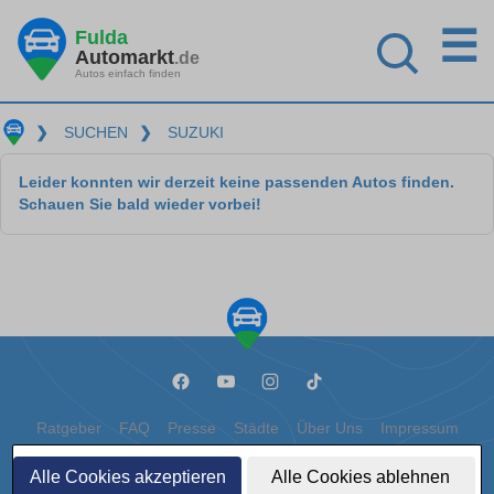
☰
Fulda
Automarkt
.de
Autos einfach finden
❯
SUCHEN
❯
SUZUKI
Leider konnten wir derzeit keine passenden Autos finden.
Schauen Sie bald wieder vorbei!
Ratgeber
FAQ
Presse
Städte
Über Uns
Impressum
Datenschutz
Cookies
Alle Cookies akzeptieren
Alle Cookies ablehnen