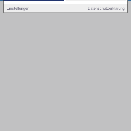
Copyright © 2000 - 2026 | 1A Infosysteme GmbH | Content by: 1a-sites-autos
Einstellungen
Datenschutzerklärung
09.08.2026