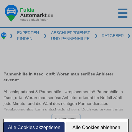
Fulda
☰
Automarkt
.de
Autos einfach finden
EXPERTEN-
ABSCHLEPPDIENST-
❯
❯
❯
RATGEBER
❯
FINDEN
UND-PANNENHILFE
Pannenhilfe in #seo_ort#: Woran man seriöse Anbieter
erkennt
Abschleppdienst & Pannenhilfe · #replacements# Pannenhilfe in
#seo_ort#: Woran man seriöse Anbieter erkennt Im Notfall zählt
jede Minute, und die Wahl des richtigen Pannendienstes
#replacements# kann entscheidend sein. Doch wie erkennt man
einen seriösen Anbieter, der professionell und zuverlässig handelt?
weiterlesen
Dieser Artikel bietet klare Orientierung und hilft Ihnen dabei, im
Ernstfall schnell und richtig zu entscheiden, ohne böse
Alle Cookies akzeptieren
Alle Cookies ablehnen