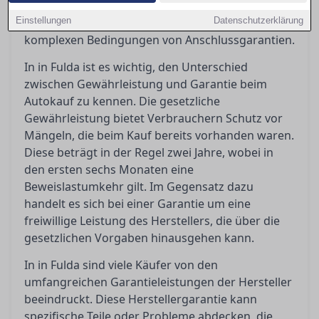
die gesetzlichen und vertraglichen Regelungen
Einstellungen
beleuchtet, sowie die Fallstricke in den oft
Datenschutzerklärung
komplexen Bedingungen von Anschlussgarantien.
In in Fulda ist es wichtig, den Unterschied
zwischen Gewährleistung und Garantie beim
Autokauf zu kennen. Die gesetzliche
Gewährleistung bietet Verbrauchern Schutz vor
Mängeln, die beim Kauf bereits vorhanden waren.
Diese beträgt in der Regel zwei Jahre, wobei in
den ersten sechs Monaten eine
Beweislastumkehr gilt. Im Gegensatz dazu
handelt es sich bei einer Garantie um eine
freiwillige Leistung des Herstellers, die über die
gesetzlichen Vorgaben hinausgehen kann.
In in Fulda sind viele Käufer von den
umfangreichen Garantieleistungen der Hersteller
beeindruckt. Diese Herstellergarantie kann
spezifische Teile oder Probleme abdecken, die