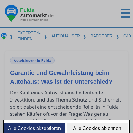
Fulda
☰
Automarkt
.de
Autos einfach finden
EXPERTEN-
AUTOHÄUSER
RATGEBER
C49
❯
❯
❯
❯
FINDEN
Autohäuser · in Fulda
Garantie und Gewährleistung beim
Autohaus: Was ist der Unterschied?
Der Kauf eines Autos ist eine bedeutende
Investition, und das Thema Schutz und Sicherheit
spielt dabei eine entscheidende Rolle. In in Fulda
stehen Käufer oft vor der Frage: Was genau
unterscheidet Garantie von Gewährleistung?
Dieser Artikel bietet klare Orientierung, indem er
Alle Cookies akzeptieren
Alle Cookies ablehnen