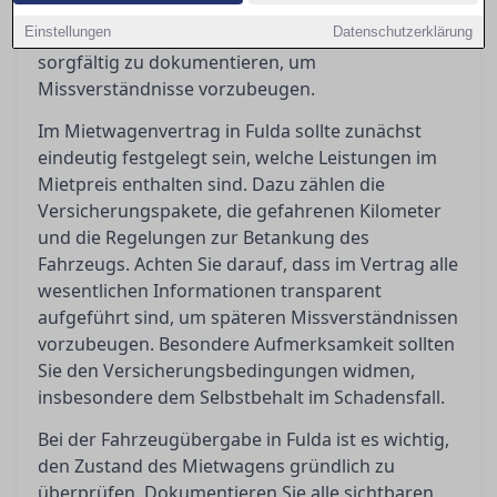
Kosten haben. Zudem ist es unerlässlich, bei
Einstellungen
Fahrzeugübergabe und -rückgabe den Zustand
Datenschutzerklärung
sorgfältig zu dokumentieren, um
Missverständnisse vorzubeugen.
Im Mietwagenvertrag in Fulda sollte zunächst
eindeutig festgelegt sein, welche Leistungen im
Mietpreis enthalten sind. Dazu zählen die
Versicherungspakete, die gefahrenen Kilometer
und die Regelungen zur Betankung des
Fahrzeugs. Achten Sie darauf, dass im Vertrag alle
wesentlichen Informationen transparent
aufgeführt sind, um späteren Missverständnissen
vorzubeugen. Besondere Aufmerksamkeit sollten
Sie den Versicherungsbedingungen widmen,
insbesondere dem Selbstbehalt im Schadensfall.
Bei der Fahrzeugübergabe in Fulda ist es wichtig,
den Zustand des Mietwagens gründlich zu
überprüfen. Dokumentieren Sie alle sichtbaren