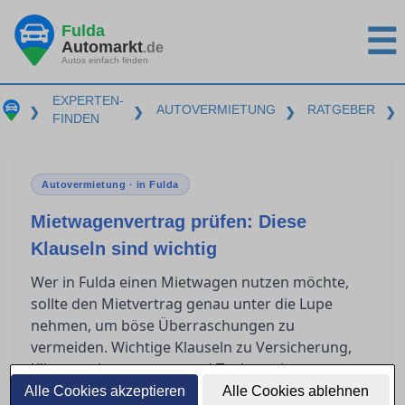
Fulda
☰
Automarkt
.de
Autos einfach finden
EXPERTEN-
AUTOVERMIETUNG
RATGEBER
❯
❯
❯
❯
FINDEN
Autovermietung · in Fulda
Mietwagenvertrag prüfen: Diese
Klauseln sind wichtig
Wer in Fulda einen Mietwagen nutzen möchte,
sollte den Mietvertrag genau unter die Lupe
nehmen, um böse Überraschungen zu
vermeiden. Wichtige Klauseln zu Versicherung,
Kilometerbegrenzung und Tankregelungen
können erheblichen Einfluss auf die endgültigen
Alle Cookies akzeptieren
Alle Cookies ablehnen