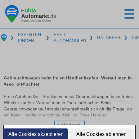
Fulda
☰
Automarkt
.de
Autos einfach finden
EXPERTEN-
FREIE-
❯
❯
❯
RATGEBER
❯
C4
FINDEN
AUTOHÄNDLER
Gebrauchtwagen beim freien Händler kaufen: Worauf man in
#seo_ort# achtet
Freie Autohändler · #replacements# Gebrauchtwagen beim freien
Händler kaufen: Worauf man in #seo_ort# achtet Beim
Gebrauchtwagenkauf #replacements# stellt sich oft die Frage, ob
ein freier Händler die richtige Wahl ist. Freie Händler
unterscheiden sich von traditionellen Autohäusern, da sie meist
weiterlesen
flexibler in Preisgestaltung und Fahrzeugangebot sind. Doch
Käufer müssen ihre Rechte kennen und die Fahrzeughistorie
Alle Cookies akzeptieren
Alle Cookies ablehnen