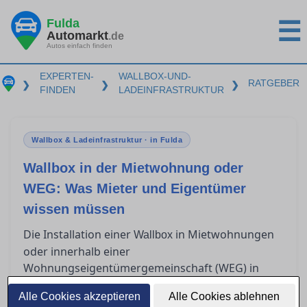
Fulda
☰
Automarkt
.de
Autos einfach finden
EXPERTEN-
WALLBOX-UND-
RATGEBER
❯
❯
❯
FINDEN
LADEINFRASTRUKTUR
Wallbox & Ladeinfrastruktur · in Fulda
Wallbox in der Mietwohnung oder
WEG: Was Mieter und Eigentümer
wissen müssen
Die Installation einer
in Mietwohnungen
Wallbox
oder innerhalb einer
Wohnungseigentümergemeinschaft (WEG) in
Fulda wirft viele rechtliche und technische Fragen
Alle Cookies akzeptieren
Alle Cookies ablehnen
für Mieter und Eigentümer auf. Während das